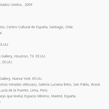
stados Unidos, 2009
ntes, Centro Cultural de España, Santiago, Chile.
a.
EE.UU.
 Gallery, Houston, TX. EE.UU.
L. EE.UU.
Gallery, Nueva York. EE.UU.
ras miradas oblicuas), Galería Luciana Brito, San Pablo, Brasil.
Lucía de la Puente, Lima, Perú.
onejo que levita) Espacio Mínimo, Madrid, España.
.