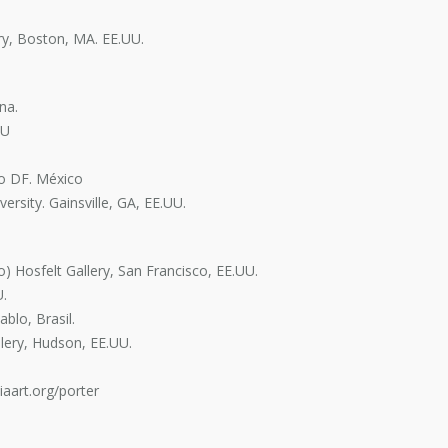
ry, Boston, MA. EE.UU.
na.
UU
o DF. México
ersity. Gainsville, GA, EE.UU.
jo) Hosfelt Gallery, San Francisco, EE.UU.
U.
blo, Brasil.
llery, Hudson, EE.UU.
iaart.org/porter