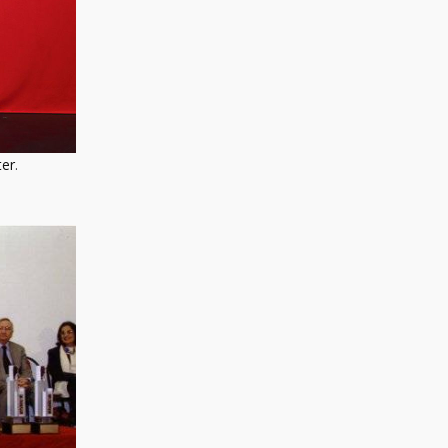
ter
.