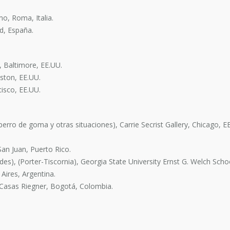
onomo, Roma, Italia.
d, España.
 Baltimore, EE.UU.
uston, EE.UU.
cisco, EE.UU.
perro de goma y otras situaciones), Carrie Secrist Gallery, Chicago, E
San Juan, Puerto Rico.
ades), (Porter-Tiscornia), Georgia State University Ernst G. Welch Scho
Aires, Argentina.
a Casas Riegner, Bogotá, Colombia.