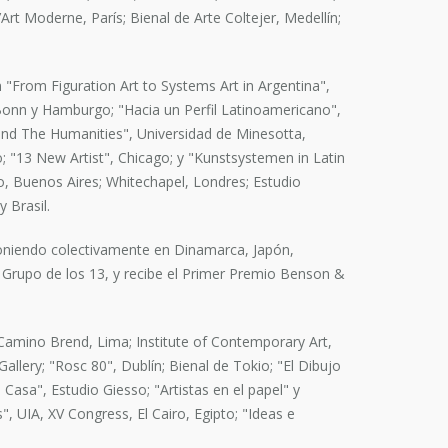
rt Moderne, París; Bienal de Arte Coltejer, Medellín;
"From Figuration Art to Systems Art in Argentina",
Bonn y Hamburgo; "Hacia un Perfil Latinoamericano",
 and The Humanities", Universidad de Minesotta,
; "13 New Artist", Chicago; y "Kunstsystemen in Latin
o, Buenos Aires; Whitechapel, Londres; Estudio
 Brasil.
poniendo colectivamente en Dinamarca, Japón,
l Grupo de los 13, y recibe el Primer Premio Benson &
 Camino Brend, Lima; Institute of Contemporary Art,
llery; "Rosc 80", Dublín; Bienal de Tokio; "El Dibujo
 Casa", Estudio Giesso; "Artistas en el papel" y
 UIA, XV Congress, El Cairo, Egipto; "Ideas e