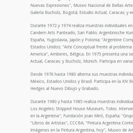
Nuevas Expresiones", Museo Nacional de Bellas Artes; 
Galería Bucholz, Bogotá; Estudio Actual, Caracas; y e
Durante 1972 y 1974 realiza muestras individuales en
Candem Arts Panteado, San Pablo; Argentinische Kuns
España, Yugoslavia, Japón y Polonia; "Argentine Comp
Estados Unidos; "Arte Conceptual frente al problema 
America", Amberes, Bélgica. En 1975 presenta una ser
Actual, Caracas; y Bucholz, Münich. Participa en varias
Desde 1976 hasta 1980 alterna sus muestras individu
México, Estados Unidos y Brasil. Participa en la XIV
Hedges al Nuevo Dibujo y Grabado.
Durante 1980 y hasta 1985 realiza muestras individua
Los Angeles; Stripped House Museum, Tokio. Interviene
en la Argentina", Fundación Joan Miró, España; "Grupo 
"Libros de Artistas", CCCBA; "Pintura Argentina Cont
Imágenes en la Pintura Argentina, hoy", Museo de A