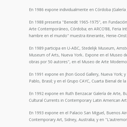
En 1986 expone individualmente en Córdoba (Galería 
En 1988 presenta "Benedit 1965-1975", en Fundación S
Arte Contemporáneo, Córdoba; en ARCO’88, Feria Inte
hambre en el mundo" muestra itinerante, Henie-Onsta
En 1989 participa en U-ABC, Stedelijk Museum, Amst
Museum of Arts, Nueva York.. Expone en el Museo de 
obras por 50 autores", en el Museo de Arte Moderno d
En 1991 expone en Jhon Good Gallery, Nueva York; y 
Pablo, Brasil; y en el Grupo CAYC, Cuarta Bienal de l
En 1992 expone en Ruth Benzacar Galería de Arte, Bue
Cultural Currents in Contemporary Latin American Art"
En 1993 expone en el Palacio San Miguel, Buenos Air
Contemporary Art, Sidney, Australia; y en "L’autremo