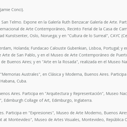
Jamie Conci).
an Telmo. Expone en la Galería Ruth Benzacar Galería de Arte. Partic
rnacional de Arte Contemporáneo, Recinto Ferial de la Casa de Campo,
d Kunstsenter, Oslo, Noruega; y en "Cultura de lo Surreal", CAYC (C
erdam, Holanda; Fundacao Calouste Gubenkian, Lisboa, Portugal; y e
Arte de San Pablo, y en el Museo de Arte Contemporáneo de Puerto Ri
e Buenos Aires; y en "Arte en la Rosada", realizada en el Museo Nac
"Memorias Australes", en Clásica y Moderna, Buenos Aires. Participa
a Habana, Cuba.
nos Aires. Participa en "Arquitectura y Representación", Museo Naci
, Edimburgh Collage of Art, Edimburgo, Inglaterra.
es. Participa en "Expresiones", Museo de Arte Moderno, Buenos Aires
nt at Montevideo", Museo de Artes Visuales, Montevideo, República O