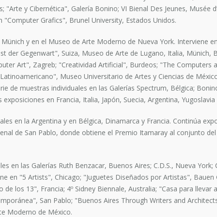
"Arte y Cibernética", Galería Bonino; VI Bienal Des Jeunes, Musée d’A
n "Computer Grafics", Brunel University, Estados Unidos.
 Münich y en el Museo de Arte Moderno de Nueva York. Interviene en 
t der Gegenwart", Suiza, Museo de Arte de Lugano, Italia, Münich, 
uter Art", Zagreb; "Creatividad Artificial", Burdeos; "The Computers
Latinoamericano", Museo Universitario de Artes y Ciencias de México
ie de muestras individuales en las Galerías Spectrum, Bélgica; Bonin
 exposiciones en Francia, Italia, Japón, Suecia, Argentina, Yugoslavia y
ales en la Argentina y en Bélgica, Dinamarca y Francia. Continúa ex
 Bienal de San Pablo, donde obtiene el Premio Itamaray al conjunto de
les en las Galerías Ruth Benzacar, Buenos Aires; C.D.S., Nueva York;
 en "5 Artists", Chicago; "Juguetes Diseñados por Artistas", Bauen Ga
de los 13", Francia; 4º Sidney Biennale, Australia; "Casa para llevar a
emporánea", San Pablo; "Buenos Aires Through Writers and Architects",
rte Moderno de México.