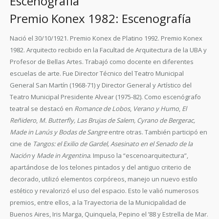
Escenografía
Premio Konex 1982: Escenografía
Nació el 30/10/1921. Premio Konex de Platino 1992. Premio Konex
1982. Arquitecto recibido en la Facultad de Arquitectura de la UBA y
Profesor de Bellas Artes. Trabajó como docente en diferentes
escuelas de arte. Fue Director Técnico del Teatro Municipal
General San Martín (1968-71) y Director General y Artístico del
Teatro Municipal Presidente Alvear (1975-82). Como escenógrafo
teatral se destacó en
Romance de Lobos
,
Verano y Humo
,
El
Reñidero
,
M. Butterfly, Las Brujas de Salem, Cyrano de Bergerac,
Made in Lanús y Bodas de Sangre
entre otras. También participó en
cine de
Tangos: el Exilio de Gardel, Asesinato en el Senado de la
Nación
y
Made in Argentina
. Impuso la “escenoarquitectura”,
apartándose de los telones pintados y del antiguo criterio de
decorado, utilizó elementos corpóreos, manejo un nuevo estilo
estético y revalorizó el uso del espacio. Esto le valió numerosos
premios, entre ellos, a la Trayectoria de la Municipalidad de
Buenos Aires, Iris Marga, Quinquela, Pepino el ’88 y Estrella de Mar.