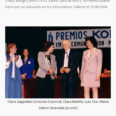
(1962), Bunge y Born (1973), Santa Clara de Asís y 16 Premios Martín
Fierro por su actuación en los informativos. Falleció el 12/06/2004.
Clara Zappettini
(Invitada Especial),
Clara Mariño
,
Luis Clur
,
María
Sáenz Quesada
(Jurado)