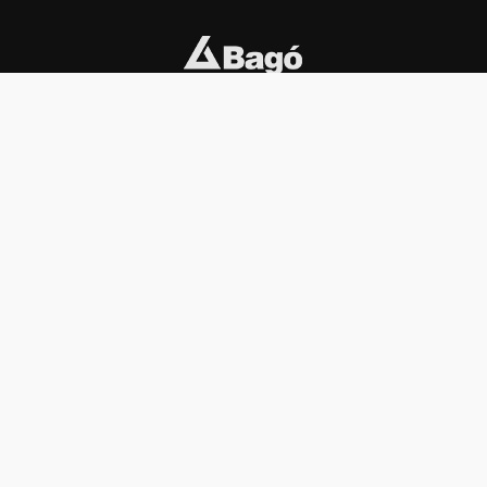
INSTITUCIONAL
PREMIOS KONEX
Carta del presidente
Cronología
Autoridades
Reglamento
Estatutos
Esquema
Otras actividades