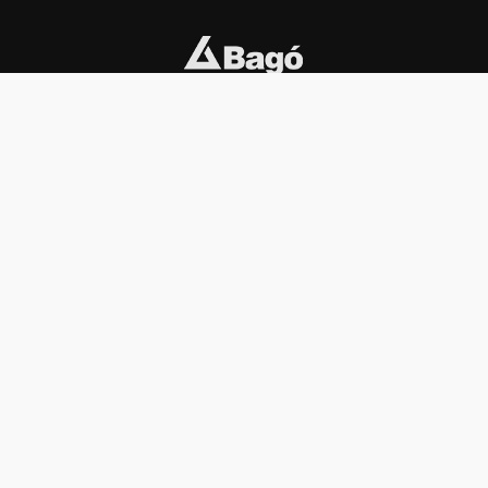
INSTITUCIONAL
PREMIOS KONEX
Carta del presidente
Cronología
Autoridades
Reglamento
Estatutos
Esquema
Otras actividades