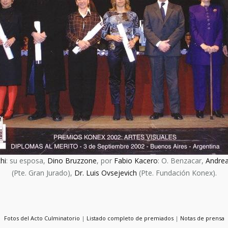
hi
: su esposa,
Dino Bruzzone
, por
Fabio Kacero
: O. Benzacar,
Andrea
(Pte. Gran Jurado),
Dr. Luis Ovsejevich
(Pte. Fundación Konex).
Fotos del Acto Culminatorio
|
Listado completo de premiados
|
Notas de prensa