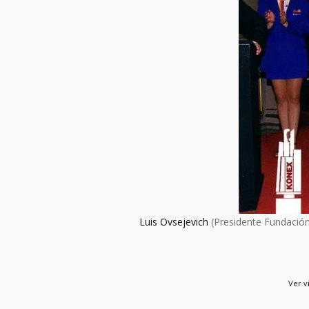
Luis Ovsejevich
(Presidente Fundació
Ver v