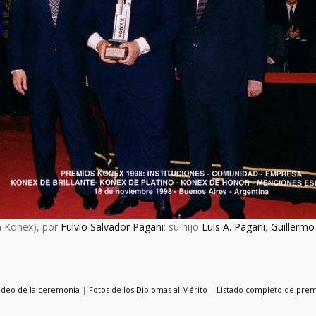
n Konex), por
Fulvio Salvador Pagani
: su hijo
Luis A. Pagani
,
Guillermo
ideo de la ceremonia
|
Fotos de los Diplomas al Mérito
|
Listado completo de pre