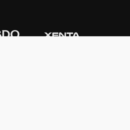
CONTACTO
Domicilio:
Av. Córdoba 1233 - 5º
Piso
C1055AAC - Ciudad de Buenos Aires