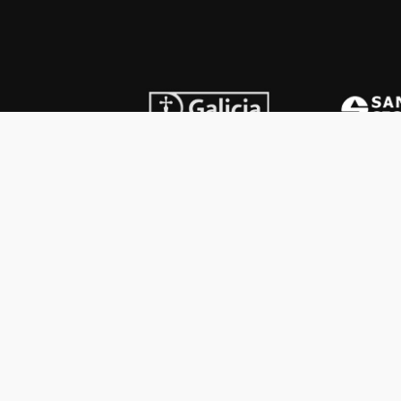
INSTITUCIONAL
PREMI
Carta del presidente
Cron
Autoridades
Reg
Estatutos
Esq