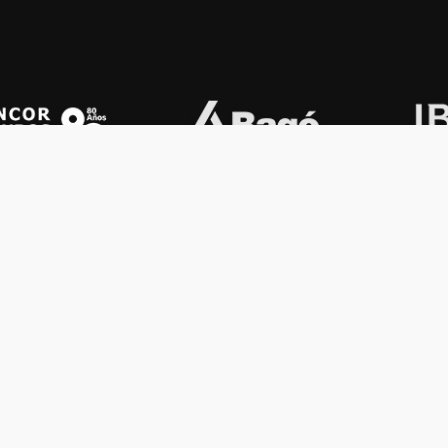
OS KONEX
OTROS
ología
Vamos a la música
lamento
Festival Konex
uema
Colección Konex