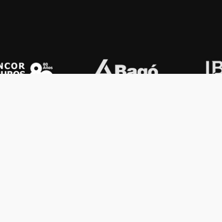
OS KONEX
OTROS
ología
Vamos a la música
lamento
Festival Konex