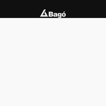
INSTITUCIONAL
PREMIOS KONEX
Carta del presidente
Cronología
Autoridades
Reglamento
Estatutos
Esquema