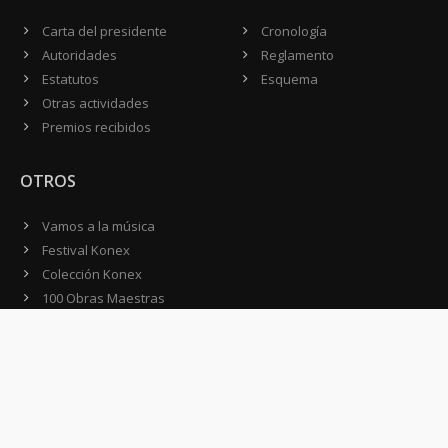
Carta del presidente
Cronología
Autoridades
Reglamento
Estatutos
Esquema
Otras actividades
Premios recibidos
OTROS
Vamos a la música
Festival Konex
Colección Konex
100 Obras Maestras
Noticias
Contacto
CONTACTO
Domicilio:
Av. Córdoba 1233 - 5º Piso