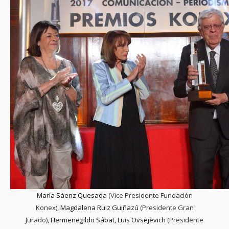
María Sáenz Quesada
(Vice Presidente Fundación
Konex),
Magdalena Ruiz Guiñazú
(Presidente Gran
Jurado),
Hermenegildo Sábat
,
Luis Ovsejevich
(Presidente