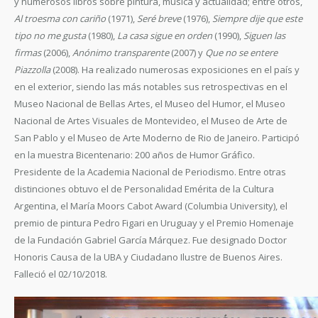
y numerosos libros sobre pintura, música y actualidad; entre otros,
Al troesma con cariño
(1971),
Seré breve
(1976),
Siempre dije que este
tipo no me gusta
(1980),
La casa sigue en orden
(1990),
Siguen las
firmas
(2006),
Anónimo transparente
(2007) y
Que no se entere
Piazzolla
(2008). Ha realizado numerosas exposiciones en el país y
en el exterior, siendo las más notables sus retrospectivas en el
Museo Nacional de Bellas Artes, el Museo del Humor, el Museo
Nacional de Artes Visuales de Montevideo, el Museo de Arte de
San Pablo y el Museo de Arte Moderno de Rio de Janeiro. Participó
en la muestra Bicentenario: 200 años de Humor Gráfico.
Presidente de la Academia Nacional de Periodismo. Entre otras
distinciones obtuvo el de Personalidad Emérita de la Cultura
Argentina, el María Moors Cabot Award (Columbia University), el
premio de pintura Pedro Figari en Uruguay y el Premio Homenaje
de la Fundación Gabriel García Márquez. Fue designado Doctor
Honoris Causa de la UBA y Ciudadano Ilustre de Buenos Aires.
Falleció el 02/10/2018.