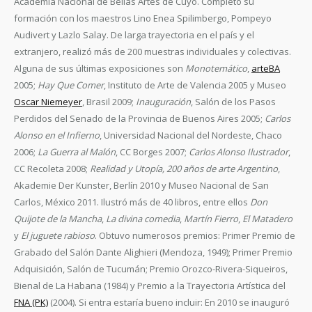
Academia Nacional de Bellas Artes de Cuyo. Completó su
formación con los maestros Lino Enea Spilimbergo, Pompeyo
Audivert y Lazlo Salay. De larga trayectoria en el país y el
extranjero, realizó más de 200 muestras individuales y colectivas.
Alguna de sus últimas exposiciones son
Monotemático
,
arteBA
2005;
Hay Que Comer
, Instituto de Arte de Valencia 2005 y Museo
Oscar Niemeyer
, Brasil 2009;
Inauguración
, Salón de los Pasos
Perdidos del Senado de la Provincia de Buenos Aires 2005;
Carlos
Alonso en el Infierno
, Universidad Nacional del Nordeste, Chaco
2006;
La Guerra al Malón
, CC Borges 2007;
Carlos Alonso Ilustrador
,
CC Recoleta 2008;
Realidad y Utopía, 200 años de arte Argentino
,
Akademie Der Kunster, Berlín 2010 y Museo Nacional de San
Carlos, México 2011. Ilustró más de 40 libros, entre ellos
Don
Quijote de la Mancha
,
La divina comedia
,
Martín Fierro
,
El Matadero
y
El juguete rabioso
. Obtuvo numerosos premios: Primer Premio de
Grabado del Salón Dante Alighieri (Mendoza, 1949); Primer Premio
Adquisición, Salón de Tucumán; Premio Orozco-Rivera-Siqueiros,
Bienal de La Habana (1984) y Premio a la Trayectoria Artística del
FNA (PK)
(2004). Si entra estaría bueno incluir: En 2010 se inauguró