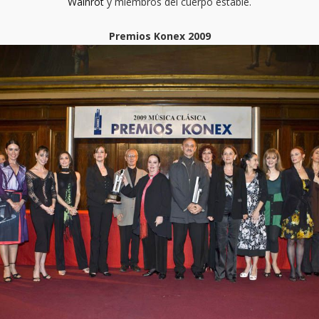
Wainrot
y miembros del cuerpo estable.
Premios Konex 2009