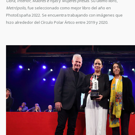
Obra
,
Interior
,
Madres e hijas
y
Mujeres presas
. Su último libro,
Metrópolis,
fue seleccionado como mejor libro del año en
PhotoEspaña 2022. Se encuentra trabajando con imágenes que
hizo alrededor del Círculo Polar Ártico entre 2019 y 2020.