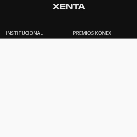
INSTITUCIONAL
PREMIOS KONEX
Carta del presidente
Cronología
Autoridades
Reglamento
Estatutos
Esquema
Otras actividades
Premios recibidos
OTROS
Vamos a la música
Festival Konex
Colección Konex
100 Obras Maestras
Noticias