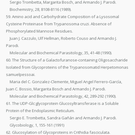
Sergio Trombetta, Margarita Bosch, and Armando J. Parodi.
Biochemistry, 28, 8108-8116 (1989).
59. Amino acid and Carbohydrate Composition of a Lysosomal
Cysteine Proteinase from Trypanosoma cruzi. Absence of
Phosphorylated Mannose Residues.
Juan J. Cazzulo, Ulf Hellman, Roberto Couso and Armando J.
Parodi.
Molecular and Biochemical Parasitology, 35, 41-48 (1990).
60. The Structure of a Galactofuranose-containing Oligosaccharide
Isolated from Glycoproteins of the Trypanosomatid Herpetomonas
samuelpessoai.
Maria del C. Gonzalez-Clemente, Miguel Angel Ferrero-García,
Juan C. Bossio, Margarita Bosch and Armando J. Parodi.
Molecular and Biochemical Parasitology, 42, 289-292 (1990).
61. The UDP-Glc:glycoprotein Glucosyltransferase is a Soluble
Protein of the Endoplasmic Reticulum.
Sergio E. Trombetta, Sandra Gañán and Armando J. Parodi.
Glycobiology, 1, 155-161 (1991)
62. Glucosylation of Glycoproteins in Crithidia fasciculata.