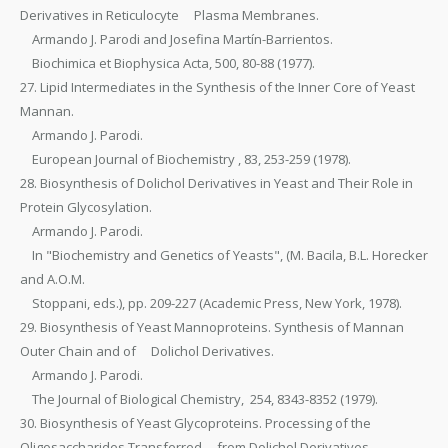
Derivatives in Reticulocyte Plasma Membranes.
Armando J. Parodi and Josefina Martín-Barrientos.
Biochimica et Biophysica Acta, 500, 80-88 (1977).
27. Lipid Intermediates in the Synthesis of the Inner Core of Yeast
Mannan.
Armando J. Parodi.
European Journal of Biochemistry , 83, 253-259 (1978).
28. Biosynthesis of Dolichol Derivatives in Yeast and Their Role in
Protein Glycosylation.
Armando J. Parodi.
In "Biochemistry and Genetics of Yeasts", (M. Bacila, B.L. Horecker
and A.O.M.
Stoppani, eds.), pp. 209-227 (Academic Press, New York, 1978).
29. Biosynthesis of Yeast Mannoproteins. Synthesis of Mannan
Outer Chain and of Dolichol Derivatives.
Armando J. Parodi.
The Journal of Biological Chemistry, 254, 8343-8352 (1979).
30. Biosynthesis of Yeast Glycoproteins. Processing of the
Oligosaccharides Transferred from Dolichol Derivatives.