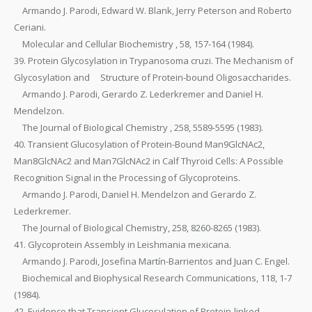
Armando J. Parodi, Edward W. Blank, Jerry Peterson and Roberto
Ceriani.
Molecular and Cellular Biochemistry , 58, 157-164 (1984).
39. Protein Glycosylation in Trypanosoma cruzi. The Mechanism of
Glycosylation and Structure of Protein-bound Oligosaccharides.
Armando J. Parodi, Gerardo Z. Lederkremer and Daniel H.
Mendelzon.
The Journal of Biological Chemistry , 258, 5589-5595 (1983).
40. Transient Glucosylation of Protein-Bound Man9GlcNAc2,
Man8GlcNAc2 and Man7GlcNAc2 in Calf Thyroid Cells: A Possible
Recognition Signal in the Processing of Glycoproteins.
Armando J. Parodi, Daniel H. Mendelzon and Gerardo Z.
Lederkremer.
The Journal of Biological Chemistry, 258, 8260-8265 (1983).
41. Glycoprotein Assembly in Leishmania mexicana.
Armando J. Parodi, Josefina Martín-Barrientos and Juan C. Engel.
Biochemical and Biophysical Research Communications, 118, 1-7
(1984).
42. Evidence that Transient Glucosylation of Protein-linked