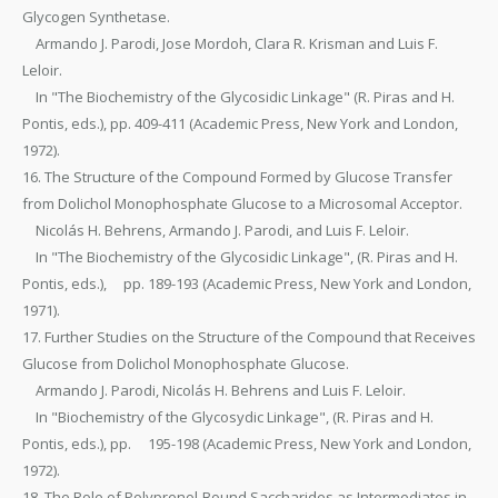
Glycogen Synthetase.
Armando J. Parodi, Jose Mordoh, Clara R. Krisman and Luis F.
Leloir.
In "The Biochemistry of the Glycosidic Linkage" (R. Piras and H.
Pontis, eds.), pp. 409-411 (Academic Press, New York and London,
1972).
16. The Structure of the Compound Formed by Glucose Transfer
from Dolichol Monophosphate Glucose to a Microsomal Acceptor.
Nicolás H. Behrens, Armando J. Parodi, and Luis F. Leloir.
In "The Biochemistry of the Glycosidic Linkage", (R. Piras and H.
Pontis, eds.), pp. 189-193 (Academic Press, New York and London,
1971).
17. Further Studies on the Structure of the Compound that Receives
Glucose from Dolichol Monophosphate Glucose.
Armando J. Parodi, Nicolás H. Behrens and Luis F. Leloir.
In "Biochemistry of the Glycosydic Linkage", (R. Piras and H.
Pontis, eds.), pp. 195-198 (Academic Press, New York and London,
1972).
18. The Role of Polyprenol-Bound Saccharides as Intermediates in