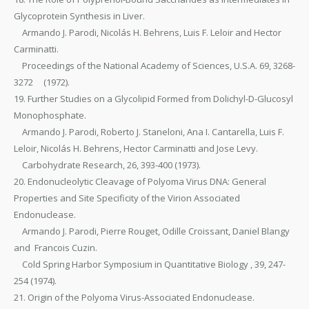
Glycoprotein Synthesis in Liver.
Armando J. Parodi, Nicolás H. Behrens, Luis F. Leloir and Hector
Carminatti.
Proceedings of the National Academy of Sciences, U.S.A. 69, 3268-
3272 (1972).
19. Further Studies on a Glycolipid Formed from Dolichyl-D-Glucosyl
Monophosphate.
Armando J. Parodi, Roberto J. Staneloni, Ana I. Cantarella, Luis F.
Leloir, Nicolás H. Behrens, Hector Carminatti and Jose Levy.
Carbohydrate Research, 26, 393-400 (1973).
20. Endonucleolytic Cleavage of Polyoma Virus DNA: General
Properties and Site Specificity of the Virion Associated
Endonuclease.
Armando J. Parodi, Pierre Rouget, Odille Croissant, Daniel Blangy
and Francois Cuzin.
Cold Spring Harbor Symposium in Quantitative Biology , 39, 247-
254 (1974).
21. Origin of the Polyoma Virus-Associated Endonuclease.