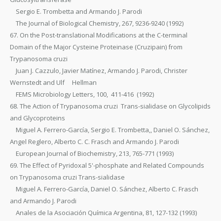
Sergio E. Trombetta and Armando J. Parodi
The Journal of Biological Chemistry, 267, 9236-9240 (1992)
67. On the Post-translational Modifications at the C-terminal
Domain of the Major Cysteine Proteinase (Cruzipain) from
Trypanosoma cruzi
Juan J. Cazzulo, Javier Matínez, Armando J. Parodi, Christer
Wernstedt and Ulf Hellman
FEMS Microbiology Letters, 100, 411-416 (1992)
68. The Action of Trypanosoma cruzi Trans-sialidase on Glycolipids
and Glycoproteins
Miguel A. Ferrero-García, Sergio E. Trombetta,, Daniel O. Sánchez,
Angel Reglero, Alberto C. C. Frasch and Armando J. Parodi
European Journal of Biochemistry, 213, 765-771 (1993)
69. The Effect of Pyridoxal 5'-phosphate and Related Compounds
on Trypanosoma cruzi Trans-sialidase
Miguel A. Ferrero-García, Daniel O. Sánchez, Alberto C. Frasch
and Armando J. Parodi
Anales de la Asociación Química Argentina, 81, 127-132 (1993)