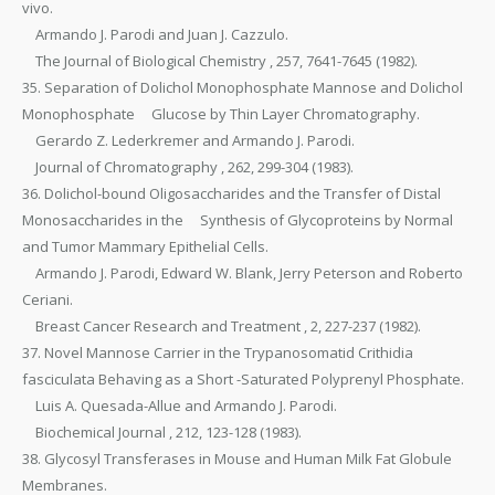
vivo.
Armando J. Parodi and Juan J. Cazzulo.
The Journal of Biological Chemistry , 257, 7641-7645 (1982).
35. Separation of Dolichol Monophosphate Mannose and Dolichol
Monophosphate Glucose by Thin Layer Chromatography.
Gerardo Z. Lederkremer and Armando J. Parodi.
Journal of Chromatography , 262, 299-304 (1983).
36. Dolichol-bound Oligosaccharides and the Transfer of Distal
Monosaccharides in the Synthesis of Glycoproteins by Normal
and Tumor Mammary Epithelial Cells.
Armando J. Parodi, Edward W. Blank, Jerry Peterson and Roberto
Ceriani.
Breast Cancer Research and Treatment , 2, 227-237 (1982).
37. Novel Mannose Carrier in the Trypanosomatid Crithidia
fasciculata Behaving as a Short -Saturated Polyprenyl Phosphate.
Luis A. Quesada-Allue and Armando J. Parodi.
Biochemical Journal , 212, 123-128 (1983).
38. Glycosyl Transferases in Mouse and Human Milk Fat Globule
Membranes.