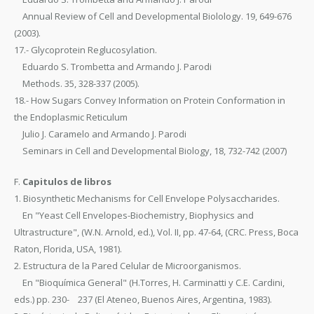
Annual Review of Cell and Developmental Biolology. 19, 649-676
(2003).
17.- Glycoprotein Reglucosylation.
Eduardo S. Trombetta and Armando J. Parodi
Methods. 35, 328-337 (2005).
18.- How Sugars Convey Information on Protein Conformation in
the Endoplasmic Reticulum
Julio J. Caramelo and Armando J. Parodi
Seminars in Cell and Developmental Biology, 18, 732-742 (2007)
F.
Capitulos de libros
1. Biosynthetic Mechanisms for Cell Envelope Polysaccharides.
En "Yeast Cell Envelopes-Biochemistry, Biophysics and
Ultrastructure", (W.N. Arnold, ed.), Vol. II, pp. 47-64, (CRC. Press, Boca
Raton, Florida, USA, 1981).
2. Estructura de la Pared Celular de Microorganismos.
En "Bioquímica General" (H.Torres, H. Carminatti y C.E. Cardini,
eds.) pp. 230- 237 (El Ateneo, Buenos Aires, Argentina, 1983).