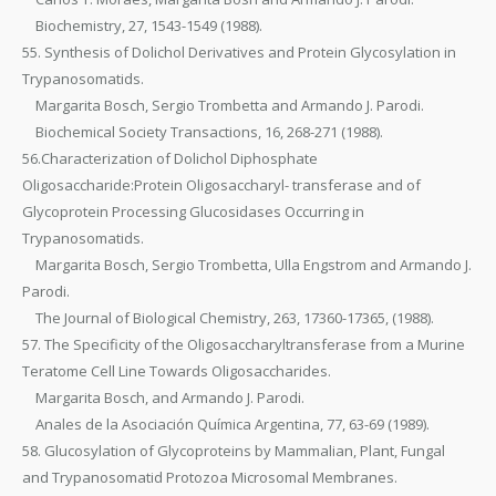
Biochemistry, 27, 1543-1549 (1988).
55. Synthesis of Dolichol Derivatives and Protein Glycosylation in
Trypanosomatids.
Margarita Bosch, Sergio Trombetta and Armando J. Parodi.
Biochemical Society Transactions, 16, 268-271 (1988).
56.Characterization of Dolichol Diphosphate
Oligosaccharide:Protein Oligosaccharyl- transferase and of
Glycoprotein Processing Glucosidases Occurring in
Trypanosomatids.
Margarita Bosch, Sergio Trombetta, Ulla Engstrom and Armando J.
Parodi.
The Journal of Biological Chemistry, 263, 17360-17365, (1988).
57. The Specificity of the Oligosaccharyltransferase from a Murine
Teratome Cell Line Towards Oligosaccharides.
Margarita Bosch, and Armando J. Parodi.
Anales de la Asociación Química Argentina, 77, 63-69 (1989).
58. Glucosylation of Glycoproteins by Mammalian, Plant, Fungal
and Trypanosomatid Protozoa Microsomal Membranes.