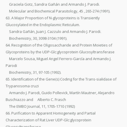
Graciela Gotz, Sandra Gañán and Armando J. Parodi.
Molecular and Biochemical Parasitology, 45 , 265-274 (1991).
63. A Major Proportion of N-glycoproteins is Transiently
Glucosylated in the Endoplasmic Reticulum.
Sandra Gañán, Juan J. Cazzulo and Armando J. Parodi.
Biochemistry, 30, 3098-3104 (1991).
64. Recognition of the Oligosaccharide and Protein Moieties of
Glycoproteins by the UDP-Glc:glycoprotein Glucosyltransferase
Marcelo Sousa, Miguel Angel Ferrero-García and Armando J.
Parodi
Biochemistry, 31, 97-105 (1992).
65. Identification of the Gene(s) Coding for the Trans-sialidase of
Trypanosoma cruzi
Armando J. Parodi, Guido Pollevick, Martín Mautner, Alejandro
Buschiazzo and Alberto C. Frasch
The EMBO Journal, 11, 1705-1710 (1992)
66. Purification to Apparent Homogeneity and Partial
Characterization of Rat Liver UDP-Glc:glycoprotein
Glucosyltransferase