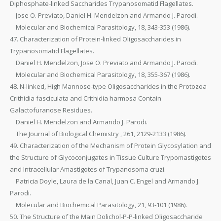
Diphosphate-linked Saccharides Trypanosomatid Flagellates.
Jose O. Previato, Daniel H. Mendelzon and Armando J. Parodi.
Molecular and Biochemical Parasitology, 18, 343-353 (1986).
47. Characterization of Protein-linked Oligosaccharides in
Trypanosomatid Flagellates.
Daniel H. Mendelzon, Jose O. Previato and Armando J. Parodi.
Molecular and Biochemical Parasitology, 18, 355-367 (1986).
48. N-linked, High Mannose-type Oligosaccharides in the Protozoa
Crithidia fasciculata and Crithidia harmosa Contain
Galactofuranose Residues.
Daniel H. Mendelzon and Armando J. Parodi.
The Journal of Biological Chemistry , 261, 2129-2133 (1986).
49. Characterization of the Mechanism of Protein Glycosylation and
the Structure of Glycoconjugates in Tissue Culture Trypomastigotes
and Intracellular Amastigotes of Trypanosoma cruzi.
Patricia Doyle, Laura de la Canal, Juan C. Engel and Armando J.
Parodi.
Molecular and Biochemical Parasitology, 21, 93-101 (1986).
50. The Structure of the Main Dolichol-P-P-linked Oligosaccharide