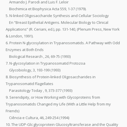
Armando J. Parodi and Luis F. Leloir
Biochimica et Biophysica Acta 559, 1-37 (1979).
5. N-linked Oligosaccharide Synthesis and Cellular Sociology
En “Breast Epithelial Antigens. Molecular Biology to Clinical
Applications” (R. Ceriani, ed.), pp. 131-140, (Plenum Press, New York
& London, 1991).
6. Protein N-glycosylation in Trypanosomatids. A Pathway with Odd
Enzymes at Both Ends
Biological Research , 26, 69-75 (1993)
7. N-glycosylation in Trypanosomatid Protozoa
Glycobiology, 3, 193-199 (1993)
8. Biosynthesis of Protein-linked Oligosaccharides in
Trypanosomatid Flagellates
Parasitology Today , 9, 373-377 (1993)
9. Serendipity, or How Working with Glycoproteins from
Trypanosomatids Changed my Life (With a Little Help from my
Friends)
Ciência e Cultura, 46, 249-254 (1994)
10. The UDP-Glc:glycoprotein Glucosyltransferase and the Quality