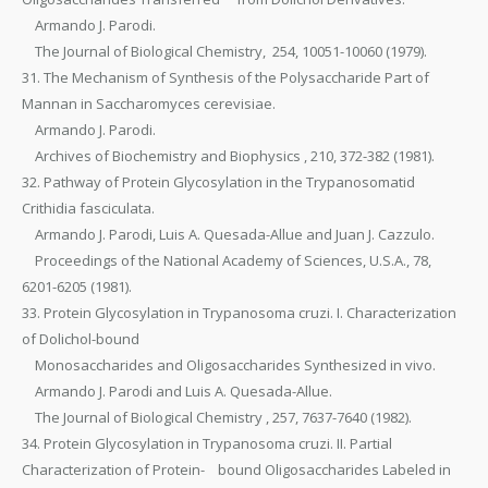
Armando J. Parodi.
The Journal of Biological Chemistry, 254, 10051-10060 (1979).
31. The Mechanism of Synthesis of the Polysaccharide Part of
Mannan in Saccharomyces cerevisiae.
Armando J. Parodi.
Archives of Biochemistry and Biophysics , 210, 372-382 (1981).
32. Pathway of Protein Glycosylation in the Trypanosomatid
Crithidia fasciculata.
Armando J. Parodi, Luis A. Quesada-Allue and Juan J. Cazzulo.
Proceedings of the National Academy of Sciences, U.S.A., 78,
6201-6205 (1981).
33. Protein Glycosylation in Trypanosoma cruzi. I. Characterization
of Dolichol-bound
Monosaccharides and Oligosaccharides Synthesized in vivo.
Armando J. Parodi and Luis A. Quesada-Allue.
The Journal of Biological Chemistry , 257, 7637-7640 (1982).
34. Protein Glycosylation in Trypanosoma cruzi. II. Partial
Characterization of Protein- bound Oligosaccharides Labeled in