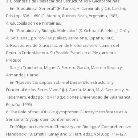
3. Biosíntesis de Polisacáridos Estructurales y Glicoproteínas.
En "Bioquímica General" (H. Torres, H. Carminatti y C.E. Cardini,
Eds.) pp. 636- 650 (El Ateneo, Buenos Aires, Argentina, 1983).
4. Glucosilación de Proteínas.
En "Bioquímica y Biología Molecular" (S. Ochoa, L.F. Leloir, J. Oró y
A. Sols, eds.), pp. 159-166 (Salvat, Barcelona, España, 1986).
5. Reacciones de Glucosilación de Proteínas en el Lumen del
Retículo Endoplásmico. Su Posible Papel en el Plegamiento
Proteico
Sergio Trombetta, Miguel A. Ferrero-García, Marcelo Sousa y
Armando J. Parodi
En “Nuevos Conceptos Sobre el Desarrollo Estructural y
Funcional de los Seres Vivos” (J. J. García- Marín, M. A. Serrano y A.
Tabernero, eds.) pp. 107-118 (Ediciones Universidad de Salamanca,
España, 1995)
6. The Role of the UDP-Glc:glycoprotein Glucosyltransferase as a
Sensor of Glycoprotein Conformations
En “Oligosaccharides in Chemistry and Biology. A Comprehensive
Handbook” (B. Ernst, P Sinaÿ and G. Hart, eds.). Vol 3, pp. 119-127,