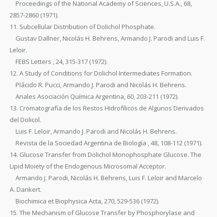
Proceedings of the National Academy of Sciences, U.S.A., 68,
2857-2860 (1971).
11. Subcellular Distribution of Dolichol Phosphate.
Gustav Dallner, Nicolás H. Behrens, Armando J. Parodi and Luis F.
Leloir.
FEBS Letters , 24, 315-317 (1972).
12. A Study of Conditions for Dolichol Intermediates Formation.
Plácido R. Pucci, Armando J. Parodi and Nicolás H. Behrens.
Anales Asociación Química Argentina, 60, 203-211 (1972).
13. Cromatografía de los Restos Hidrofílicos de Algunos Derivados
del Dolicol.
Luis F. Leloir, Armando J. Parodi and Nicolás H. Behrens.
Revista de la Sociedad Argentina de Biología , 48, 108-112 (1971).
14. Glucose Transfer from Dolichol Monophosphate Glucose. The
Lipid Moiety of the Endogenous Microsomal Acceptor.
Armando J. Parodi, Nicolás H. Behrens, Luis F. Leloir and Marcelo
A. Dankert.
Biochimica et Biophysica Acta, 270, 529-536 (1972).
15. The Mechanism of Glucose Transfer by Phosphorylase and