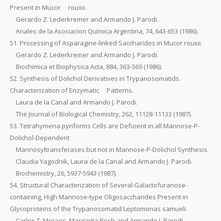
Present in Mucor rouxii.
Gerardo Z. Lederkremer and Armando J. Parodi.
Anales de la Asociacion Química Argentina, 74, 643-653 (1986).
51. Processing of Asparagine-linked Saccharides in Mucor rouxii.
Gerardo Z. Lederkremer and Armando J. Parodi.
Biochimica et Biophysica Acta, 884, 363-369 (1986).
52. Synthesis of Dolichol Derivatives in Trypanosomatids.
Characterization of Enzymatic Patterns.
Laura de la Canal and Armando J. Parodi.
The Journal of Biological Chemistry, 262, 11128-11133 (1987).
53. Tetrahymena pyriforms Cells are Deficient in all Mannose-P-
Dolichol-Dependent
Mannosyltransferases but not in Mannose-P-Dolichol Synthesis.
Claudia Yagodnik, Laura de la Canal and Armando J. Parodi.
Biochemistry, 26, 5937-5943 (1987).
54. Structural Characterization of Several Galactofuranose-
containing, High Mannose-type Oligosaccharides Present in
Glycoproteins of the Trypanosomatid Leptomonas samueli.
Carlos T. Moraes, Margarita Bosh and Armando J. Parodi.