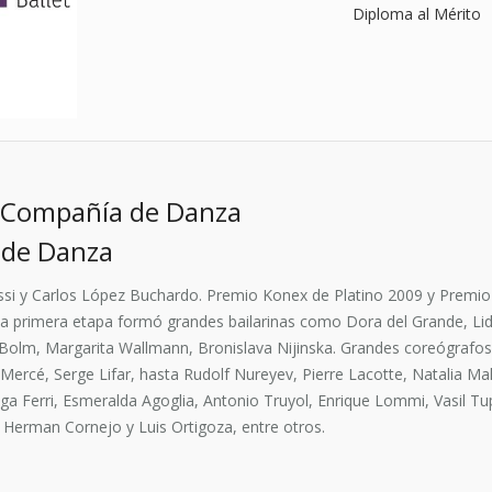
Diploma al Mérito
: Compañía de Danza
 de Danza
assi y Carlos López Buchardo. Premio Konex de Platino 2009 y Premio 
 la primera etapa formó grandes bailarinas como Dora del Grande, Li
f Bolm, Margarita Wallmann, Bronislava Nijinska. Grandes coreógraf
rcé, Serge Lifar, hasta Rudolf Nureyev, Pierre Lacotte, Natalia Mak
 Olga Ferri, Esmeralda Agoglia, Antonio Truyol, Enrique Lommi, Vasil 
, Herman Cornejo y Luis Ortigoza, entre otros.