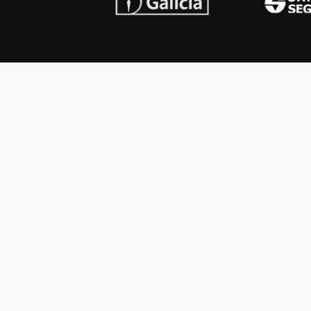
INSTITUCIONAL
PREMI
Carta del presidente
Cron
Autoridades
Reg
Estatutos
Esq
Otras actividades
Premios recibidos