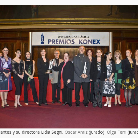
rantes y su directora Lidia Segni,
Oscar Araiz
(Jurado),
Olga Ferri
(Jura