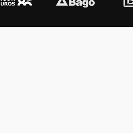
OS KONEX
OTROS
ología
Vamos a la música
lamento
Festival Konex
uema
Colección Konex
100 Obras Maestras
Noticias
Contacto