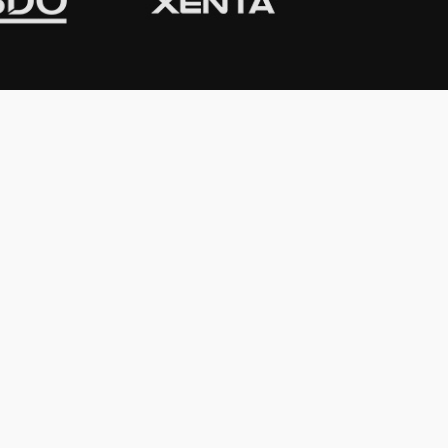
CONTACTO
Domicilio:
Av. Córdoba 1233 - 5º
Piso
C1055AAC - Ciudad de Buenos Aires
Argentina
Teléfono:
(54-11) 4816-0500
WhatsApp:
(54 911) 4071-1500