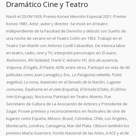
Dramático Cine y Teatro
Nació el 25/09/1929. Premio Konex Mención Especial 2021. Premio
Konex 1981. Actor, autor y director. Se inició en el teatro
independiente de la Facultad de Derecho y debutó con Sueño de
una noche de verano en el Teatro Colón en 1953. Trabajó en el
Teatro San Martín con Antonio Cunill Cabanillas. De intensa labor
en teatro, radio, cine y TV, interpretó personajes en
El avaro
,
Rashomon
,
Ah! Soledad
,
Frank V
,
Adriano VII
,
Gris de ausencia
,
Volpone
,
El inglés
,
El Padre
,
ADN
, entre otros. Participó en más de 60
películas como
Juan Lamaglia y Sra.
,
La Patagonia rebelde
,
Pubis
angelical
,
La nona
,
Asesinato en el Senado de la Nación
,
Lugares
comunes
,
Espérame en el cielo
(España),
El brindis
(Chile),
El último
tren
(Uruguay),
Nocturna
. Participó en Teatro Abierto. Fue
Secretario de Cultura de La Asociación de Actores y Presidente de
Sagai. Posee premios y reconocimientos en festivales de cine de
lugares como España, México, Brasil, Colombia, Chile, Los Ángeles,
Montecarlo, Londres, Cartagena, Mar del Plata. Obtuvo también los
premios María Guerrero, Fondo Nacional de las Artes, 6 ACE y el de