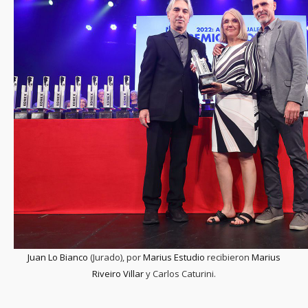
Juan Lo Bianco
(Jurado), por
Marius Estudio
recibieron
Marius
Riveiro Villar
y Carlos Caturini.