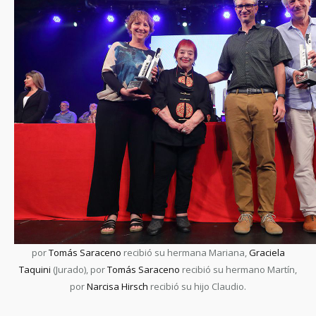
por
Tomás Saraceno
recibió su hermana Mariana,
Graciela
Taquini
(Jurado), por
Tomás Saraceno
recibió su hermano Martín,
por
Narcisa Hirsch
recibió su hijo Claudio.