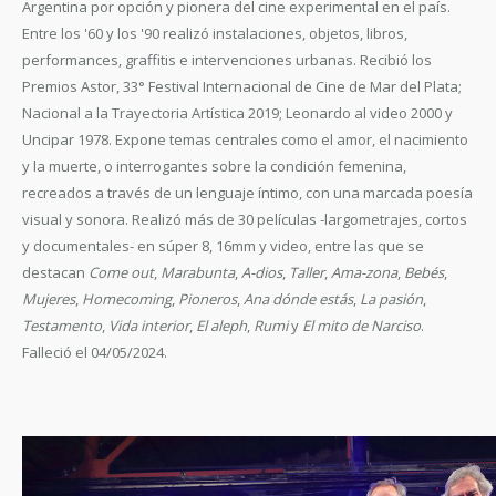
Argentina por opción y pionera del cine experimental en el país.
Entre los '60 y los '90 realizó instalaciones, objetos, libros,
performances, graffitis e intervenciones urbanas. Recibió los
Premios Astor, 33° Festival Internacional de Cine de Mar del Plata;
Nacional a la Trayectoria Artística 2019; Leonardo al video 2000 y
Uncipar 1978. Expone temas centrales como el amor, el nacimiento
y la muerte, o interrogantes sobre la condición femenina,
recreados a través de un lenguaje íntimo, con una marcada poesía
visual y sonora. Realizó más de 30 películas -largometrajes, cortos
y documentales- en súper 8, 16mm y video, entre las que se
destacan
Come out
,
Marabunta
,
A-dios
,
Taller
,
Ama-zona
,
Bebés
,
Mujeres
,
Homecoming
,
Pioneros
,
Ana dónde estás
,
La pasión
,
Testamento
,
Vida interior
,
El aleph
,
Rumi
y
El mito de Narciso
.
Falleció el 04/05/2024.