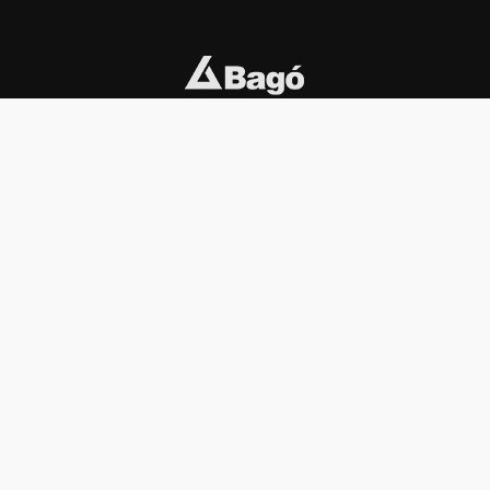
INSTITUCIONAL
PREMIOS KONEX
Carta del presidente
Cronología
Autoridades
Reglamento
Estatutos
Esquema