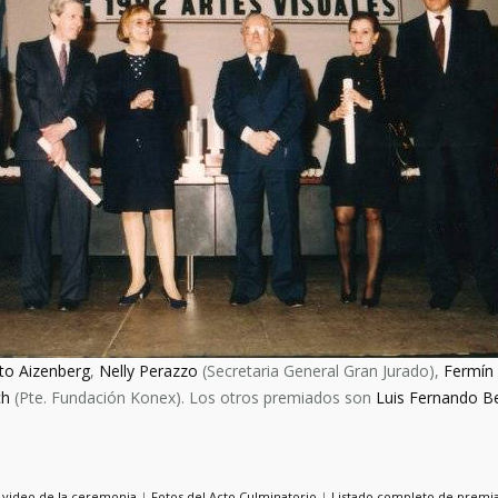
to Aizenberg
,
Nelly Perazzo
(Secretaria General Gran Jurado),
Fermín
ch
(Pte. Fundación Konex). Los otros premiados son
Luis Fernando B
 video de la ceremonia
|
Fotos del Acto Culminatorio
|
Listado completo de premi