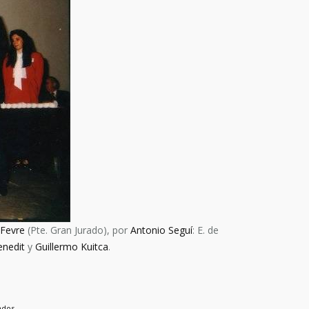
 Fevre
(Pte. Gran Jurado), por
Antonio Seguí
: E. de
enedit
y
Guillermo Kuitca
.
ados