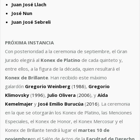
Juan José Llach
José Nun
Juan José Sebreli
PRÓXIMA INSTANCIA
Con posterioridad a la ceremonia de septiembre, el Gran
Jurado elegirá al
Konex de Platino
de cada quinteto y,
entre ellos, a la figura de la década, quien resultará el
Konex de Brillante
. Han recibido este máximo
galardón
Gregorio Weinberg
(
1986
),
Gregorio
Klimovsky
(
1996
),
Julio Olivera
(
2006
), y
Aída
Kemelmajer
y
José Emilio Burucúa
(
2016
). La ceremonia
en la que se otorgarán los Konex de Platino, las Menciones
Especiales, el Konex de Honor, el Konex Mercosur y el
Konex de Brillante tendrá lugar el
martes 10 de
noviembre
en el Salón de Actos de la
Facultad de Derecho