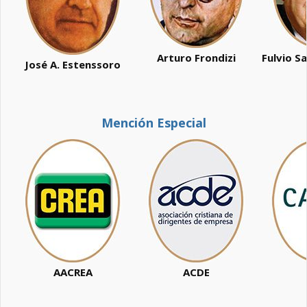
Arturo Frondizi
Fulvio S
José A. Estenssoro
Mención Especial
AACREA
ACDE