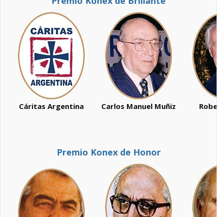
Premio Konex de Brillante
Cáritas Argentina
Carlos Manuel Muñiz
Robe
Premio Konex de Honor