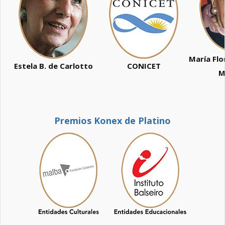
María Fl
Estela B. de Carlotto
CONICET
M
Premios Konex de Platino